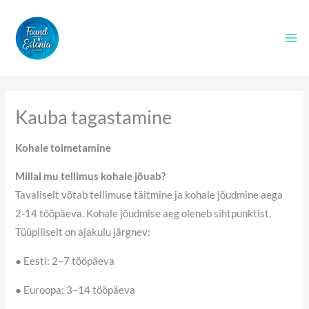
Skip
to
content
Kauba tagastamine
Kohale toimetamine
Millal mu tellimus kohale jõuab?
Tavaliselt võtab tellimuse täitmine ja kohale jõudmine aega
2-14 tööpäeva. Kohale jõudmise aeg oleneb sihtpunktist.
Tüüpiliselt on ajakulu järgnev:
● Eesti: 2–7 tööpäeva
● Euroopa: 3–14 tööpäeva