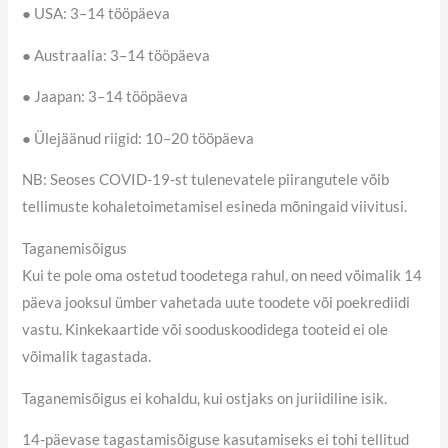
● USA: 3–14 tööpäeva
● Austraalia: 3–14 tööpäeva
● Jaapan: 3–14 tööpäeva
● Ülejäänud riigid: 10–20 tööpäeva
NB: Seoses COVID-19-st tulenevatele piirangutele võib
tellimuste kohaletoimetamisel esineda mõningaid viivitusi.
Taganemisõigus
Kui te pole oma ostetud toodetega rahul, on need võimalik 14
päeva jooksul ümber vahetada uute toodete või poekrediidi
vastu. Kinkekaartide või sooduskoodidega tooteid ei ole
võimalik tagastada.
Taganemisõigus ei kohaldu, kui ostjaks on juriidiline isik.
14-päevase tagastamisõiguse kasutamiseks ei tohi tellitud