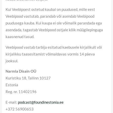
Kui Veebipoest ostetud kaubal on puudused, mille eest
Veebipood vastutab, parandab või asendab Veebipood
puudusega kauba. Kui kaupa ei ole võimalik parandada ega
asendada, tagastab Veebipood ostjale kõik müügilepinguga
kaasnenud tasud.
Veebipood vastab tarbija esitatud kaebusele kirjalikult või
kirjalikku taasesitamist võimaldavas vormis 14 päeva
jooksul.
Narmla Disain OÜ
Kuristiku 18, Tallinn 10127
Estonia
Reg. nr. 11402196
E-mail:
podcast@foundinestonia.ee
+372 56900653