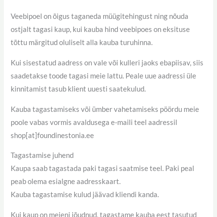
Veebipoel on õigus taganeda müügitehingust ning nõuda
ostjalt tagasi kaup, kui kauba hind veebipoes on eksituse
tõttu märgitud oluliselt alla kauba turuhinna.
Kui sisestatud aadress on vale või kulleri jaoks ebapiisav, siis
saadetakse toode tagasi meie lattu. Peale uue aadressi üle
kinnitamist tasub klient uuesti saatekulud.
Kauba tagastamiseks või ümber vahetamiseks pöördu meie
poole vabas vormis avaldusega e-maili teel aadressil
shop[at]foundinestonia.ee
Tagastamise juhend
Kaupa saab tagastada paki tagasi saatmise teel. Paki peal
peab olema esialgne aadresskaart.
Kauba tagastamise kulud jäävad kliendi kanda.
Kui kaup on meieni jõudnud, tagastame kauba eest tasutud