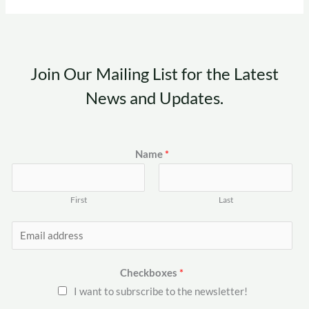
Join Our Mailing List for the Latest
News and Updates.
Name
*
First
Last
E
m
a
Checkboxes
*
i
I want to subrscribe to the newsletter!
l