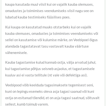
kaupa kasutada muul viisil kui on vajalik kauba olemuses,
omadustes ja toimimises veendumiseks viisil nagu see on
lubatud kauba testimiseks füüsilises poes.
Kui kaupa on kasutatud muuks otstarbeks kui on vajalik
kauba olemuses, omadustes ja toimimises veendumiseks või
sellel on kasutamise või kulumise märke, on Veebipoel õigus
alandada tagastatavat tasu vastavalt kauba väärtuse
vähenemisele.
Kauba tagastamise kulud kannab ostja, välja arvatud juhul,
kui tagastamise põhjus seisneb asjaolus, et tagastamisele
kuuluv asi ei vasta tellitule (nt vale või defektiga asi).
Veebipood võib keelduda tagasimaksete tegemisest seni,
kuni on lepingu esemeks oleva asja tagasi saanud või kuni
ostja on esitanud tõendid, et on asja tagasi saatnud, sõltuvalt
sellest, kumb toimub varem.