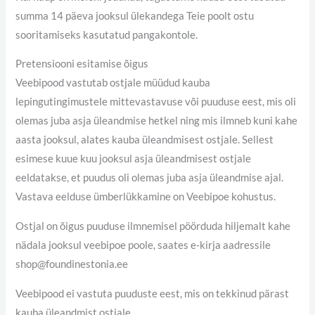
summa 14 päeva jooksul ülekandega Teie poolt ostu
sooritamiseks kasutatud pangakontole.
Pretensiooni esitamise õigus
Veebipood vastutab ostjale müüdud kauba
lepingutingimustele mittevastavuse või puuduse eest, mis oli
olemas juba asja üleandmise hetkel ning mis ilmneb kuni kahe
aasta jooksul, alates kauba üleandmisest ostjale. Sellest
esimese kuue kuu jooksul asja üleandmisest ostjale
eeldatakse, et puudus oli olemas juba asja üleandmise ajal.
Vastava eelduse ümberlükkamine on Veebipoe kohustus.
Ostjal on õigus puuduse ilmnemisel pöörduda hiljemalt kahe
nädala jooksul veebipoe poole, saates e-kirja aadressile
shop@foundinestonia.ee
Veebipood ei vastuta puuduste eest, mis on tekkinud pärast
kauba üleandmist ostjale.