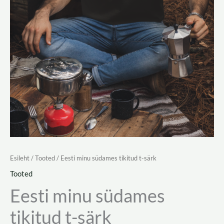
Esileht
/
Tooted
/ Eesti minu südames tikitud t-särk
Tooted
Eesti minu südames
tikitud t-särk