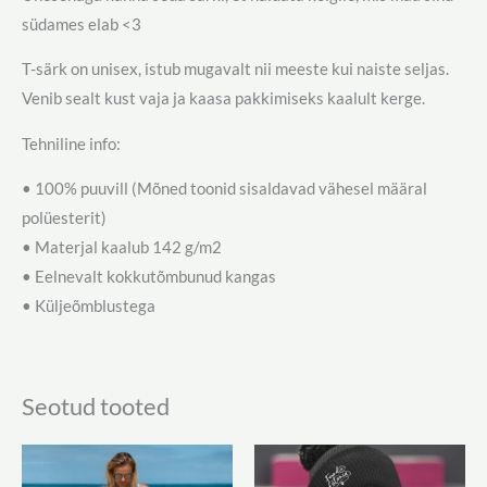
südames elab <3
T-särk on unisex, istub mugavalt nii meeste kui naiste seljas.
Venib sealt kust vaja ja kaasa pakkimiseks kaalult kerge.
Tehniline info:
• 100% puuvill (Mõned toonid sisaldavad vähesel määral
polüesterit)
• Materjal kaalub 142 g/m2
• Eelnevalt kokkutõmbunud kangas
• Küljeõmblustega
Seotud tooted