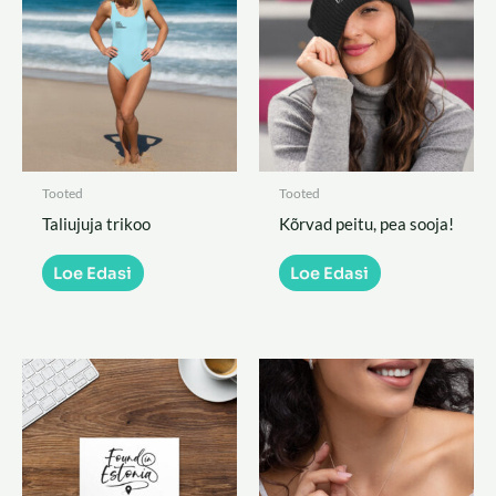
Tooted
Tooted
Taliujuja trikoo
Kõrvad peitu, pea sooja!
Loe Edasi
Loe Edasi