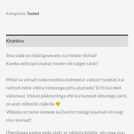
Kategooria:
Tooted
Kirjeldus
Sinu süda on nüüd igaveseks su rinnale tikitud!
Kumba eelistad sinakat toonin või valget särki?
Millal sa viimati seda imelikku kohmetut vaikust tundsid, kui
tahtsid mõne võõra inimesega juttu alustada? Eriti kui oled
välismaal. Viskan päästerõnga ehk kui kannad sõnumiga särki,
on alati millestki rääkida
Võibolla on teine inimene ka Eestist midagi kuulnud või isegi
siia reisinud?
Ühesõnaga kanna seda särki, et näidata kõigile, mis maa sinu